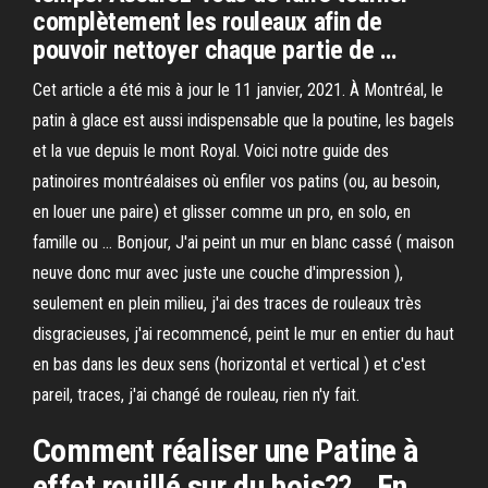
complètement les rouleaux afin de
pouvoir nettoyer chaque partie de …
Cet article a été mis à jour le 11 janvier, 2021. À Montréal, le
patin à glace est aussi indispensable que la poutine, les bagels
et la vue depuis le mont Royal. Voici notre guide des
patinoires montréalaises où enfiler vos patins (ou, au besoin,
en louer une paire) et glisser comme un pro, en solo, en
famille ou … Bonjour, J'ai peint un mur en blanc cassé ( maison
neuve donc mur avec juste une couche d'impression ),
seulement en plein milieu, j'ai des traces de rouleaux très
disgracieuses, j'ai recommencé, peint le mur en entier du haut
en bas dans les deux sens (horizontal et vertical ) et c'est
pareil, traces, j'ai changé de rouleau, rien n'y fait.
Comment réaliser une Patine à
effet rouillé sur du bois??.. En