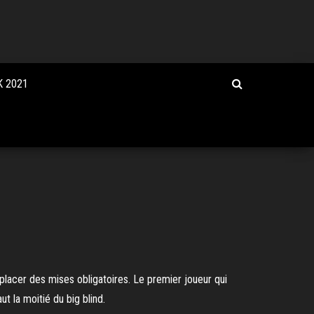
K 2021
 placer des mises obligatoires. Le premier joueur qui
ut la moitié du big blind.