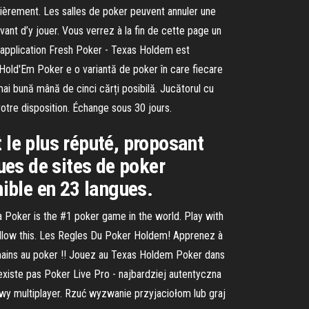
gulièrement. Les salles de poker peuvent annuler une
vant d’y jouer. Vous verrez à la fin de cette page un
, l'application Fresh Poker - Texas Holdem est
Hold'Em Poker e o variantă de poker în care fiecare
ai bună mână de cinci cărți posibilă. Jucătorul cu
tre disposition. Échange sous 30 jours.
 le plus réputé, proposant
ques de sites de poker
nible en 23 langues.
Poker is the #1 poker game in the world. Play with
follow this. Les Regles Du Poker Holdem! Apprenez à
 mains au poker !! Jouez au Texas Holdem Poker dans
 n’existe pas Poker Live Pro - najbardziej autentyczna
y multiplayer. Rzuć wyzwanie przyjaciołom lub graj