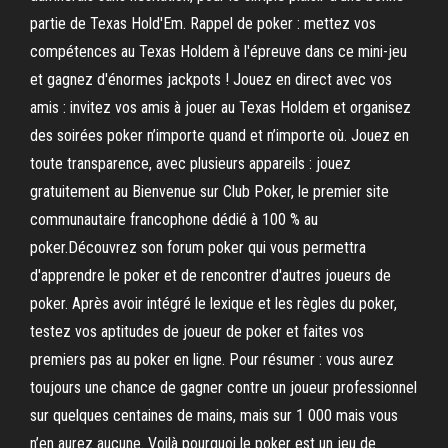
partie de Texas Hold'Em. Rappel de poker : mettez vos
compétences au Texas Holdem à l'épreuve dans ce mini-jeu
et gagnez d'énormes jackpots ! Jouez en direct avec vos
amis : invitez vos amis à jouer au Texas Holdem et organisez
des soirées poker n’importe quand et n’importe où. Jouez en
toute transparence, avec plusieurs appareils : jouez
gratuitement au Bienvenue sur Club Poker, le premier site
communautaire francophone dédié à 100 % au
poker.Découvrez son forum poker qui vous permettra
d'apprendre le poker et de rencontrer d'autres joueurs de
poker. Après avoir intégré le lexique et les règles du poker,
testez vos aptitudes de joueur de poker et faites vos
premiers pas au poker en ligne. Pour résumer : vous aurez
toujours une chance de gagner contre un joueur professionnel
sur quelques centaines de mains, mais sur 1 000 mais vous
n’en aurez aucune. Voilà pourquoi le poker est un jeu de