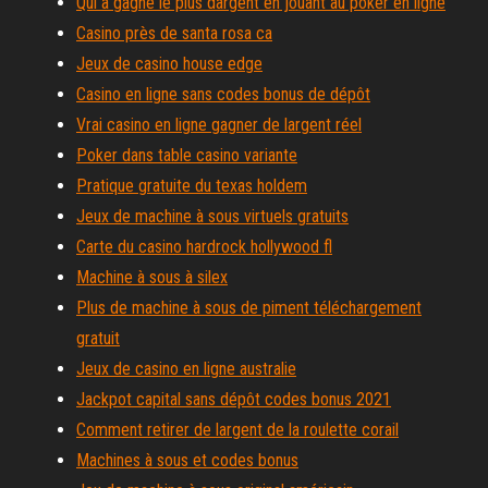
Qui a gagné le plus dargent en jouant au poker en ligne
Casino près de santa rosa ca
Jeux de casino house edge
Casino en ligne sans codes bonus de dépôt
Vrai casino en ligne gagner de largent réel
Poker dans table casino variante
Pratique gratuite du texas holdem
Jeux de machine à sous virtuels gratuits
Carte du casino hardrock hollywood fl
Machine à sous à silex
Plus de machine à sous de piment téléchargement
gratuit
Jeux de casino en ligne australie
Jackpot capital sans dépôt codes bonus 2021
Comment retirer de largent de la roulette corail
Machines à sous et codes bonus