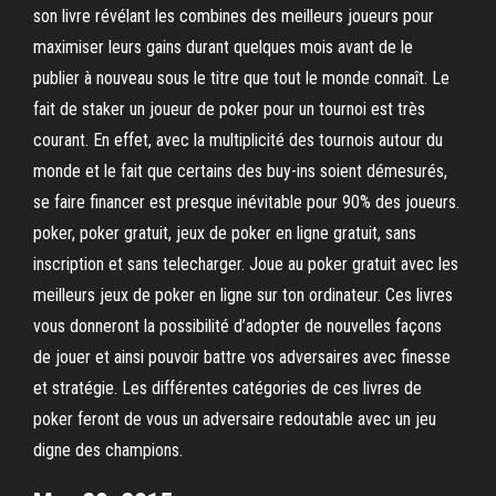
son livre révélant les combines des meilleurs joueurs pour
maximiser leurs gains durant quelques mois avant de le
publier à nouveau sous le titre que tout le monde connaît. Le
fait de staker un joueur de poker pour un tournoi est très
courant. En effet, avec la multiplicité des tournois autour du
monde et le fait que certains des buy-ins soient démesurés,
se faire financer est presque inévitable pour 90% des joueurs.
poker, poker gratuit, jeux de poker en ligne gratuit, sans
inscription et sans telecharger. Joue au poker gratuit avec les
meilleurs jeux de poker en ligne sur ton ordinateur. Ces livres
vous donneront la possibilité d’adopter de nouvelles façons
de jouer et ainsi pouvoir battre vos adversaires avec finesse
et stratégie. Les différentes catégories de ces livres de
poker feront de vous un adversaire redoutable avec un jeu
digne des champions.