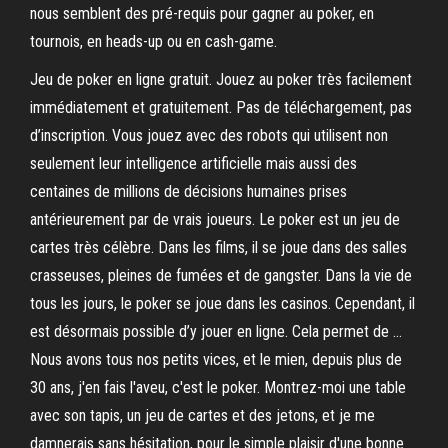
nous semblent des pré-requis pour gagner au poker, en
tournois, en heads-up ou en cash-game.
Jeu de poker en ligne gratuit. Jouez au poker très facilement
immédiatement et gratuitement. Pas de téléchargement, pas
d’inscription. Vous jouez avec des robots qui utilisent non
seulement leur intelligence artificielle mais aussi des
centaines de millions de décisions humaines prises
antérieurement par de vrais joueurs. Le poker est un jeu de
cartes très célèbre. Dans les films, il se joue dans des salles
crasseuses, pleines de fumées et de gangster. Dans la vie de
tous les jours, le poker se joue dans les casinos. Cependant, il
est désormais possible d’y jouer en ligne. Cela permet de …
Nous avons tous nos petits vices, et le mien, depuis plus de
30 ans, j'en fais l'aveu, c'est le poker. Montrez-moi une table
avec son tapis, un jeu de cartes et des jetons, et je me
damnerais sans hésitation, pour le simple plaisir d'une bonne