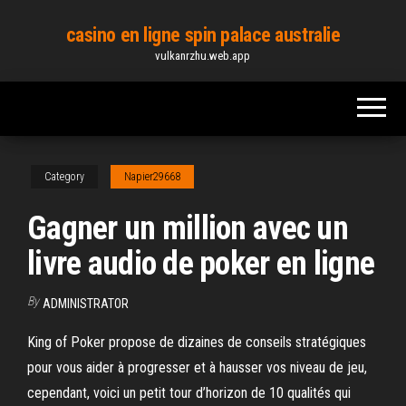
Skip
casino en ligne spin palace australie
to
vulkanrzhu.web.app
the
content
Category
Napier29668
Gagner un million avec un
livre audio de poker en ligne
By
ADMINISTRATOR
King of Poker propose de dizaines de conseils stratégiques
pour vous aider à progresser et à hausser vos niveau de jeu,
cependant, voici un petit tour d’horizon de 10 qualités qui