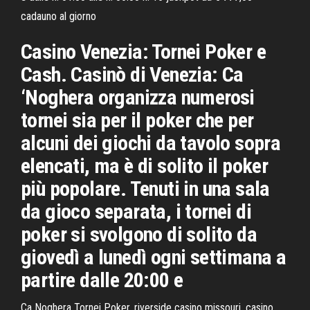
cadauno al giorno
Casino Venezia: Tornei Poker e
Cash. Casinò di Venezia: Ca
‘Noghera organizza numerosi
tornei sia per il poker che per
alcuni dei giochi da tavolo sopra
elencati, ma è di solito il poker
più popolare. Tenuti in una sala
da gioco separata, i tornei di
poker si svolgono di solito da
giovedì a lunedì ogni settimana a
partire dalle 20:00 e
Ca Noghera Tornei Poker, riverside casino missouri, casino