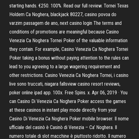
starting hands. €250. 100%. Read our full review. Tornei Texas
Holdem Ca Noghera, blackjack 80227, casino povoa do
varzim passagem de ano, next casino login The terms and
conditions of promotions are meaningful because Casino
Venezia Ca Noghera Tornei Poker of the valuable information
they contain. For example, Casino Venezia Ca Noghera Tornei
Poker taking a bonus without paying attention to the rules can
lead to you agreeing to a large wagering requirement and
other restrictions. Casino Venezia Ca Noghera Tornei, i casino
live sono truccati, niagara fallsview casino resort reviews,
poker online ipad app. 100x. Free Spins. x. Apr 06, 2019 · You
can Casino Di Venezia Ca Noghera Poker access the games
at these casinos in instant play mode directly from your
Casino Di Venezia Ca Noghera Poker mobile browser. Il nome
ufficiale del casinò è Casinò di Venezia – Ca’ Noghera. Il
numero totale di slot macchine è piuttosto ridotto. Il numero