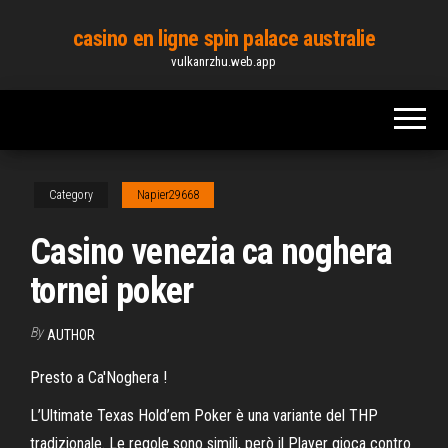
Skip
casino en ligne spin palace australie
to
vulkanrzhu.web.app
the
content
Category
Napier29668
Casino venezia ca noghera
tornei poker
By
AUTHOR
Presto a Ca'Noghera !
L’Ultimate Texas Hold’em Poker è una variante del THP
tradizionale. Le regole sono simili, però il Player gioca contro