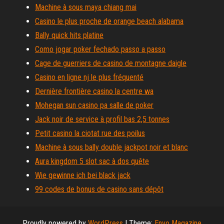
Machine à sous maya chiang mai
Casino le plus proche de orange beach alabama
Bally quick hits platine
Como jogar poker fechado passo a passo
Cage de guerriers de casino de montagne daigle
Casino en ligne nj le plus fréquenté
Dernière frontière casino la centre wa
Mohegan sun casino pa salle de poker
Jack noir de service à profil bas 2,5 tonnes
Petit casino la ciotat rue des poilus
Machine à sous bally double jackpot noir et blanc
Aura kingdom 5 slot sac à dos quête
Wie gewinne ich bei black jack
99 codes de bonus de casino sans dépôt
Proudly powered by
WordPress
|
Theme:
Envo Magazine