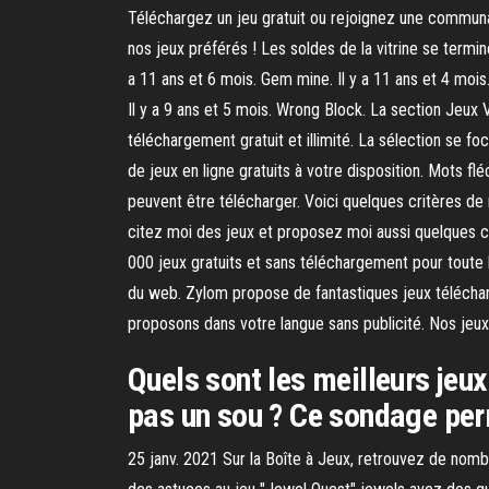
Téléchargez un jeu gratuit ou rejoignez une communau
nos jeux préférés ! Les soldes de la vitrine se termine
a 11 ans et 6 mois. Gem mine. Il y a 11 ans et 4 mois.
Il y a 9 ans et 5 mois. Wrong Block. La section Jeu
téléchargement gratuit et illimité. La sélection se fo
de jeux en ligne gratuits à votre disposition. Mots f
peuvent être télécharger. Voici quelques critères de 
citez moi des jeux et proposez moi aussi quelques cr
000 jeux gratuits et sans téléchargement pour toute l
du web. Zylom propose de fantastiques jeux télécharg
proposons dans votre langue sans publicité. Nos jeux
Quels sont les meilleurs jeux
pas un sou ? Ce sondage per
25 janv. 2021 Sur la Boîte à Jeux, retrouvez de nom