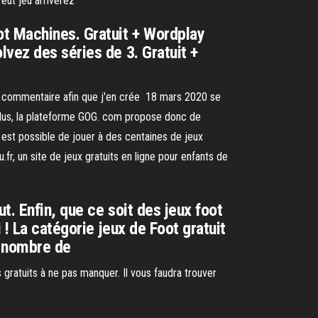
Peut jeu arriverez
t Machines. Gratuit + Wordplay
vez des séries de 3. Gratuit +
etit commentaire afin que j'en crée 18 mars 2020 se
nclus, la plateforme GOG. com propose donc de
 est possible de jouer à des centaines de jeux
fr, un site de jeux gratuits en ligne pour enfants de
. Enfin, que ce soit des jeux foot
 ! La catégorie jeux de Foot gratuit
n nombre de
 gratuits à ne pas manquer. Il vous faudra trouver