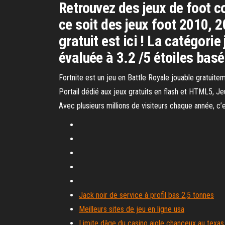
Retrouvez des jeux de foot c
ce soit des jeux foot 2010, 
gratuit est ici ! La catégori
évaluée à 3.2 /5 étoiles bas
Fortnite est un jeu en Battle Royale jouable gratui
Portail dédié aux jeux gratuits en flash et HTML5, J
Avec plusieurs millions de visiteurs chaque année, c’
Jack noir de service à profil bas 2,5 tonnes
Meilleurs sites de jeu en ligne usa
Limite dâge du casino aigle chanceux au texas