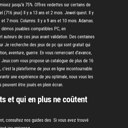
omisez jusqu'à 75%. Offres vedettes sur certains de
l (716 jeux) Il y a 13 ans et 2 mois. Jewel quest. Il y
s et 7 mois. Columns. Il y a 9 ans et 10 mois. Adamas.
 de démos jouables compatibles PC, en
 et auteurs de ces jeux avant validation. Des centaines
our Je recherche des jeux de pc qui sont gratuit qui
tion, aventure, guerre. En vous remerciant d'avance,
L5, Jeux.com vous propose un catalogue de plus de 16
, c’est la plateforme de jeux en ligne incontournable
rantir une expérience de jeu optimale, nous vous les
s peuvent être joués en plein écran.
ts et qui en plus ne coûtent
ent, consultez nos guides des Si vous avez trouvé