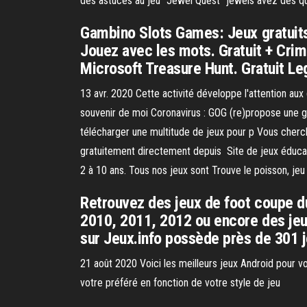
des astuces au jeu "Jewel Quest" jewels avez des qu
Gambino Slots Games: Jeux gratuits
Jouez avec les mots. Gratuit + Crim
Microsoft Treasure Hunt. Gratuit L
13 avr. 2020 Cette activité développe l'attention aux
souvenir de moi Coronavirus : GOG (re)propose une g
télécharger une multitude de jeux pour p Vous cherch
gratuitement directement depuis Site de jeux éducatifs
2 à 10 ans. Tous nos jeux sont Trouve le poisson, jeu
Retrouvez des jeux de foot coupe du
2010, 2011, 2012 ou encore des jeux 
sur Jeux.info possède près de 301 j
21 août 2020 Voici les meilleurs jeux Android pour vou
votre préféré en fonction de votre style de jeu