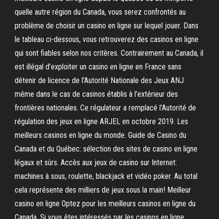
quelle autre région du Canada, vous serez confrontés au
problème de choisir un casino en ligne sur lequel jouer. Dans
le tableau ci-dessous, vous retrouverez des casinos en ligne
qui sont fiables selon nos critères. Contrairement au Canada, il
est illégal d’exploiter un casino en ligne en France sans
détenir de licence de l'Autorité Nationale des Jeux ANJ
même dans le cas de casinos établis à l’extérieur des
frontières nationales. Ce régulateur a remplacé l’Autorité de
régulation des jeux en ligne ARJEL en octobre 2019. Les
meilleurs casinos en ligne du monde. Guide de Casino du
Canada et du Québec: sélection des sites de casino en ligne
légaux et sûrs. Accès aux jeux de casino sur Internet:
machines à sous, roulette, blackjack et vidéo poker. Au total
cela représente des milliers de jeux sous la main! Meilleur
casino en ligne Optez pour les meilleurs casinos en ligne du
Canada. Si vous êtes intéressés par les casinos en ligne