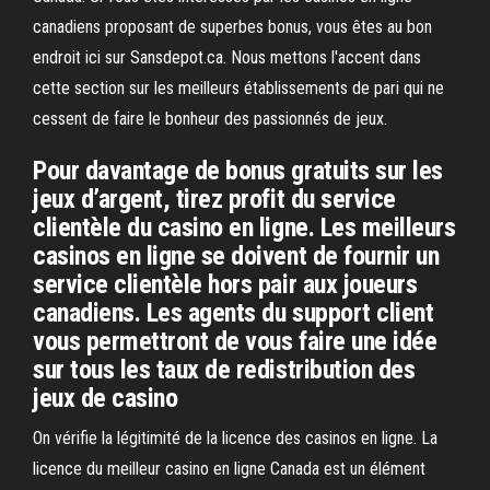
canadiens proposant de superbes bonus, vous êtes au bon
endroit ici sur Sansdepot.ca. Nous mettons l'accent dans
cette section sur les meilleurs établissements de pari qui ne
cessent de faire le bonheur des passionnés de jeux.
Pour davantage de bonus gratuits sur les
jeux d’argent, tirez profit du service
clientèle du casino en ligne. Les meilleurs
casinos en ligne se doivent de fournir un
service clientèle hors pair aux joueurs
canadiens. Les agents du support client
vous permettront de vous faire une idée
sur tous les taux de redistribution des
jeux de casino
On vérifie la légitimité de la licence des casinos en ligne. La
licence du meilleur casino en ligne Canada est un élément