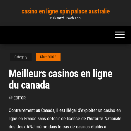
Skip
casino en ligne spin palace australie
to
vulkanrzhu.web.app
the
content
Category
Klute80078
Meilleurs casinos en ligne
du canada
By
EDITOR
Contrairement au Canada, il est illégal d’exploiter un casino en
ligne en France sans détenir de licence de l'Autorité Nationale
des Jeux ANJ même dans le cas de casinos établis à