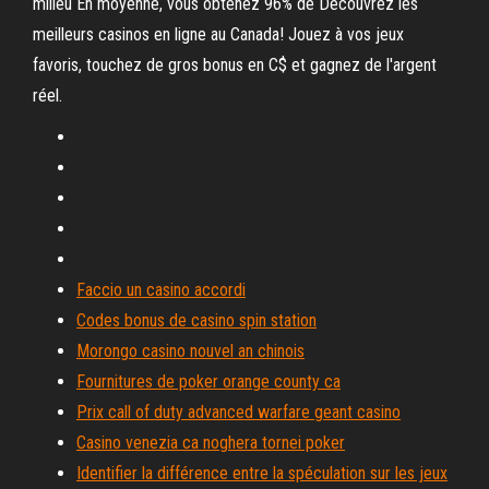
milieu En moyenne, vous obtenez 96% de Découvrez les
meilleurs casinos en ligne au Canada! Jouez à vos jeux
favoris, touchez de gros bonus en C$ et gagnez de l'argent
réel.
Faccio un casino accordi
Codes bonus de casino spin station
Morongo casino nouvel an chinois
Fournitures de poker orange county ca
Prix call of duty advanced warfare geant casino
Casino venezia ca noghera tornei poker
Identifier la différence entre la spéculation sur les jeux