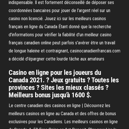
indispensable. Il est fortement déconseillé de déposer ses
coordonnées bancaires pour jouer de l’argent réel sur un
casino non licencié. Jouez ici sur les meilleurs casinos
français en ligne du Canada Étant donné que la recherche
d'informations pour vérifier la fiabilité d'un meilleur casino
français canadien online peut parfois s'avérer être un travail
de longue haleine et contraignant, casinocanadienfrancais.com
a décidé d'épargner cette lourde tâche aux amateurs
Casino en ligne pour les joueurs du
Canada 2021. ? Jeux gratuits ? Toutes les
provinces ? Sites les mieux classés ?
Meilleurs bonus jusqu'à 1600 $.
Le centre canadien des casinos en ligne | Découvrez les
meilleurs casinos en ligne au Canada et des offres de bonus
exclusives pour les Canadiens. Les meilleurs casinos en ligne