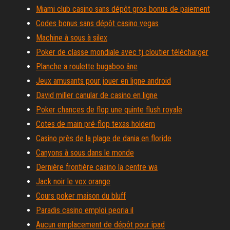
Miami club casino sans dépôt gros bonus de paiement
Codes bonus sans dépôt casino vegas
Machine à sous à silex
Poker de classe mondiale avec tj cloutier télécharger
Planche a roulette bugaboo âne
Jeux amusants pour jouer en ligne android
David miller canular de casino en ligne
Poker chances de flop une quinte flush royale
Cotes de main pré-flop texas holdem
Casino près de la plage de dania en floride
Canyons à sous dans le monde
Dernière frontière casino la centre wa
Jack noir le vox orange
Cours poker maison du bluff
Paradis casino emploi peoria il
Aucun emplacement de dépôt pour ipad