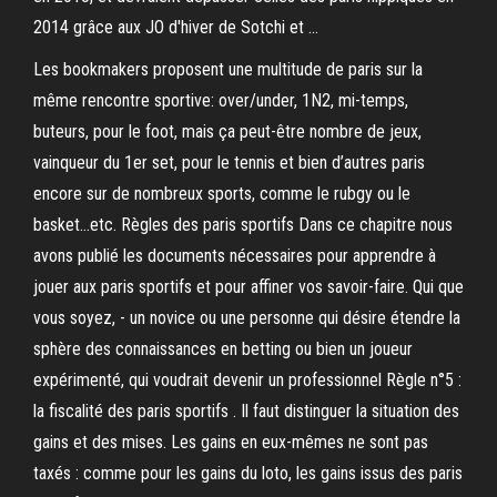
2014 grâce aux JO d'hiver de Sotchi et …
Les bookmakers proposent une multitude de paris sur la
même rencontre sportive: over/under, 1N2, mi-temps,
buteurs, pour le foot, mais ça peut-être nombre de jeux,
vainqueur du 1er set, pour le tennis et bien d’autres paris
encore sur de nombreux sports, comme le rubgy ou le
basket…etc. Règles des paris sportifs Dans ce chapitre nous
avons publié les documents nécessaires pour apprendre à
jouer aux paris sportifs et pour affiner vos savoir-faire. Qui que
vous soyez, - un novice ou une personne qui désire étendre la
sphère des connaissances en betting ou bien un joueur
expérimenté, qui voudrait devenir un professionnel Règle n°5 :
la fiscalité des paris sportifs . Il faut distinguer la situation des
gains et des mises. Les gains en eux-mêmes ne sont pas
taxés : comme pour les gains du loto, les gains issus des paris