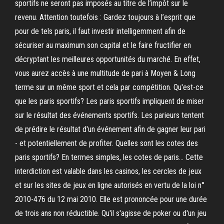
sportifs ne seront pas imposés au titre de l’impôt sur le
revenu. Attention toutefois : Gardez toujours à l’esprit que
pour de tels paris, il faut investir intelligemment afin de
sécuriser au maximum son capital et le faire fructifier en
décryptant les meilleures opportunités du marché. En effet,
vous aurez accès à une multitude de pari à Moyen & Long
terme sur un même sport et cela par compétition. Qu'est-ce
que les paris sportifs? Les paris sportifs impliquent de miser
sur le résultat des événements sportifs. Les parieurs tentent
de prédire le résultat d'un événement afin de gagner leur pari
- et potentiellement de profiter. Quelles sont les cotes des
paris sportifs? En termes simples, les cotes de paris… Cette
interdiction est valable dans les casinos, les cercles de jeux
et sur les sites de jeux en ligne autorisés en vertu de la loi n°
2010-476 du 12 mai 2010. Elle est prononcée pour une durée
de trois ans non réductible. Qu'il s'agisse de poker ou d'un jeu