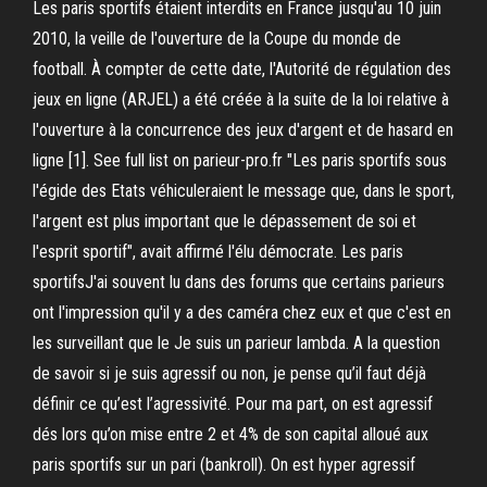
Les paris sportifs étaient interdits en France jusqu'au 10 juin
2010, la veille de l'ouverture de la Coupe du monde de
football. À compter de cette date, l'Autorité de régulation des
jeux en ligne (ARJEL) a été créée à la suite de la loi relative à
l'ouverture à la concurrence des jeux d'argent et de hasard en
ligne [1]. See full list on parieur-pro.fr "Les paris sportifs sous
l'égide des Etats véhiculeraient le message que, dans le sport,
l'argent est plus important que le dépassement de soi et
l'esprit sportif", avait affirmé l'élu démocrate. Les paris
sportifsJ'ai souvent lu dans des forums que certains parieurs
ont l'impression qu'il y a des caméra chez eux et que c'est en
les surveillant que le Je suis un parieur lambda. A la question
de savoir si je suis agressif ou non, je pense qu’il faut déjà
définir ce qu’est l’agressivité. Pour ma part, on est agressif
dés lors qu’on mise entre 2 et 4% de son capital alloué aux
paris sportifs sur un pari (bankroll). On est hyper agressif