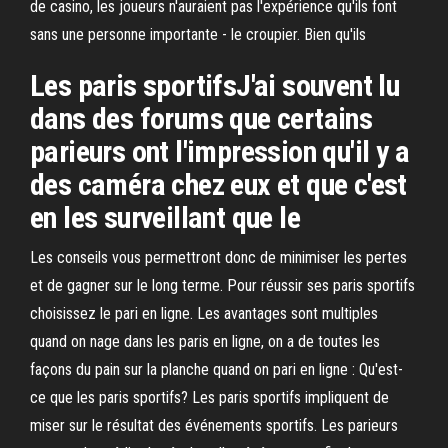
de casino, les joueurs n'auraient pas l'expérience qu'ils font
sans une personne importante - le croupier. Bien qu'ils
Les paris sportifsJ'ai souvent lu
dans des forums que certains
parieurs ont l'impression qu'il y a
des caméra chez eux et que c'est
en les surveillant que le
Les conseils vous permettront donc de minimiser les pertes
et de gagner sur le long terme. Pour réussir ses paris sportifs
choisissez le pari en ligne. Les avantages sont multiples
quand on nage dans les paris en ligne, on a de toutes les
façons du pain sur la planche quand on pari en ligne : Qu'est-
ce que les paris sportifs? Les paris sportifs impliquent de
miser sur le résultat des événements sportifs. Les parieurs