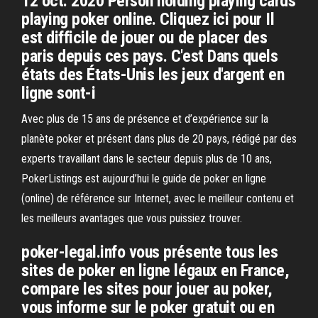
12 oct. 2020 Person holding playing cards
playing poker online. Cliquez ici pour Il
est difficile de jouer ou de placer des
paris depuis ces pays. C'est Dans quels
états des États-Unis les jeux d'argent en
ligne sont-i
Avec plus de 15 ans de présence et d’expérience sur la
planète poker et présent dans plus de 20 pays, rédigé par des
experts travaillant dans le secteur depuis plus de 10 ans,
PokerListings est aujourd’hui le guide de poker en ligne
(online) de référence sur Internet, avec le meilleur contenu et
les meilleurs avantages que vous puissiez trouver.
poker-legal.info vous présente tous les
sites de poker en ligne légaux en France,
compare les sites pour jouer au poker,
vous informe sur le poker gratuit ou en