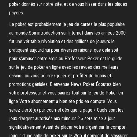
poker donnés sur notre site, et de vous hisser dans les places
payées.
Le poker est probablement le jeu de cartes le plus populaire
au monde.Son introduction sur Internet dans les années 2000
fut une véritable révolution et des millions de joueurs le
pratiquent aujourd’hui pour diverses raisons, que cela soit
pour s’amuser entre amis ou Professeur Poker est le guide
sur le jeu de poker en ligne avec les revues des meilleurs
casinos ou vous pourrez jouer et profiter de bonus et
promotions géniales. Bienvenue News Poker Écoutez bien
votre professeur et vous saurez tout sur le jeu de Poker en
ligne Votre abonnement a bien été pris en compte. Vous
serez alerté(e) par courriel dès que la page « Quels sont les
jeux d'argent autorisés aux mineurs ? » sera mise à jour
significativement Avant de placer votre argent sur le compte-
joueur d’une salle de poker sur le Web, il convient de s’assurer